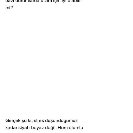
bazı durumlarda bizim için iyi olabilir 
mi?
Gerçek şu ki, stres düşündüğümüz 
kadar siyah-beyaz değil. Hem olumlu 