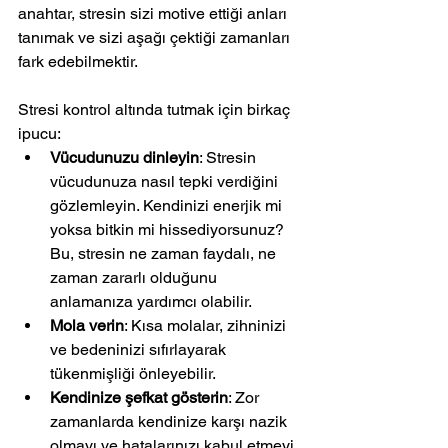
anahtar, stresin sizi motive ettiği anları 
tanımak ve sizi aşağı çektiği zamanları 
fark edebilmektir.
Stresi kontrol altında tutmak için birkaç 
ipucu:
Vücudunuzu dinleyin
: Stresin 
vücudunuza nasıl tepki verdiğini 
gözlemleyin. Kendinizi enerjik mi 
yoksa bitkin mi hissediyorsunuz? 
Bu, stresin ne zaman faydalı, ne 
zaman zararlı olduğunu 
anlamanıza yardımcı olabilir.
Mola verin
: Kısa molalar, zihninizi 
ve bedeninizi sıfırlayarak 
tükenmişliği önleyebilir.
Kendinize şefkat gösterin
: Zor 
zamanlarda kendinize karşı nazik 
olmayı ve hatalarınızı kabul etmeyi 