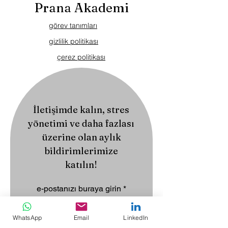
Prana Akademi
görev tanımları
gizlilik politikası
çerez politikası
İletişimde kalın, stres
yönetimi ve daha fazlası
üzerine olan aylık
bildirimlerimize
katılın!
e-postanızı buraya girin
WhatsApp
Email
LinkedIn