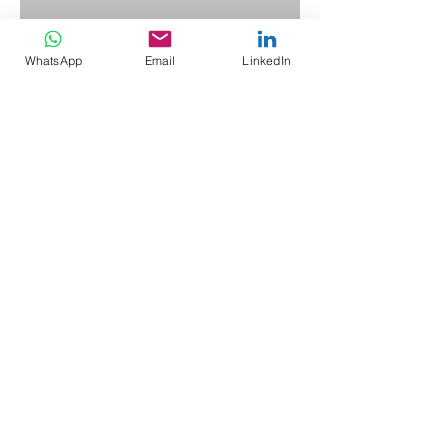
e-postanızı buraya girin
WhatsApp
Email
LinkedIn
Gönder