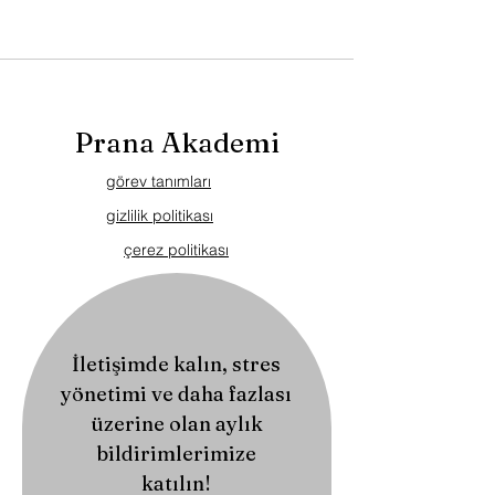
Prana Akademi
görev tanımları
gizlilik politikası
çerez politikası
İletişimde kalın, stres
yönetimi ve daha fazlası
üzerine olan aylık
bildirimlerimize
katılın!