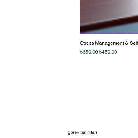
Stress Management & Sel
Normal Fiyat
İndirimli Fiyat
₺650,00
₺450,00
görev tanımları